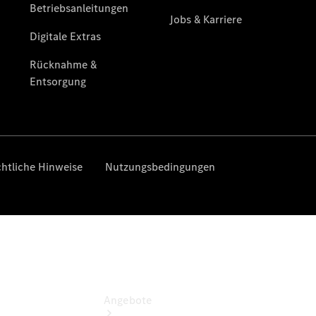
vereinbaren
Servicetermin
vereinbaren
Bad
Reichenhall
Tel: +49
8651 7171-0
Freilassing
Tel: +49
8654
576705-0
Angebote