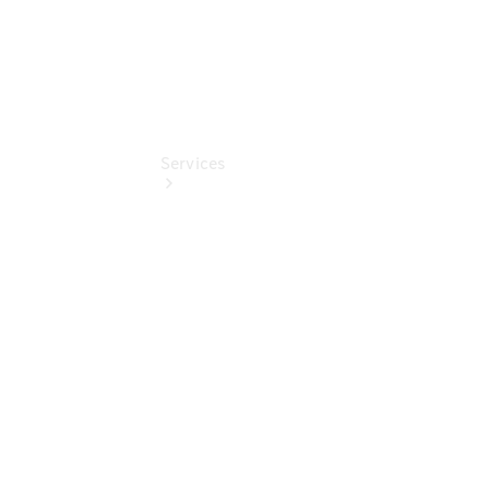
Services
Finanzdienste
Reifen &
Kompletträder