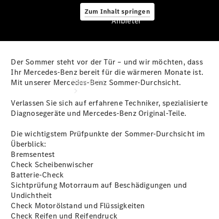
Zum Inhalt springen
Anbieter
Der Sommer steht vor der Tür – und wir möchten, dass
Anbieter
Ihr Mercedes-Benz bereit für die wärmeren Monate ist.
Übersicht
Mit unserer Mercedes-Benz Sommer-Durchsicht.
Verlassen Sie sich auf erfahrene Techniker, spezialisierte
Diagnosegeräte und Mercedes-Benz Original-Teile.
Die wichtigstem Prüfpunkte der Sommer-Durchsicht im
Überblick:
Bremsentest
Startseite
Check Scheibenwischer
Ansprechpartner
Batterie-Check
finden
Sichtprüfung Motorraum auf Beschädigungen und
Beratung
Undichtheit
vereinbaren
Check Motorölstand und Flüssigkeiten
Servicetermin
Check Reifen und Reifendruck