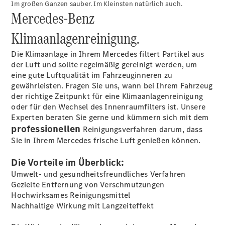
Im großen Ganzen sauber. Im Kleinsten natürlich auch.
Reifen &
Mercedes‑Benz
Kompletträder
Teile &
Klimaanlagenreinigung.
Zubehör
Pannen- &
Die Klimaanlage in Ihrem Mercedes filtert Partikel aus
Schadenhilfe
der Luft und sollte regelmäßig gereinigt werden, um
Reparatur &
eine gute Luftqualität im Fahrzeuginneren zu
Werkstatt
gewährleisten. Fragen Sie uns, wann bei Ihrem Fahrzeug
Rückrufe &
der richtige Zeitpunkt für eine Klimaanlagenreinigung
Umrüstungen
oder für den Wechsel des Innenraumfilters ist. Unsere
Warnung: Betrug
Experten beraten Sie gerne und kümmern sich mit dem
beim
professionellen
Reinigungsverfahren darum, dass
Gebrauchtwagenkauf
Sie in Ihrem Mercedes frische Luft genießen können.
Service für
Reisemobile
Die Vorteile im Überblick:
Finanzdienste
Umwelt- und gesundheitsfreundliches Verfahren
Digitale
Gezielte Entfernung von Verschmutzungen
Extras
Hochwirksames Reinigungsmittel
Nachhaltige Wirkung mit Langzeiteffekt